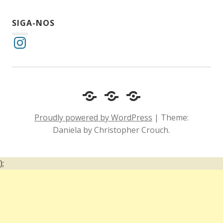
SIGA-NOS
Instagram
Cotidiano
Inclusão
Diário
e
Social
de
Proudly powered by WordPress
|
Theme:
Comportamento
e
um
Daniela by Christopher Crouch.
Acessibilidade
surdo
);