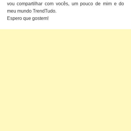
vou
compartilhar com vocês, um pouco de mim e do
meu mundo TrendTudo.
Espero que gostem!