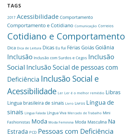
TAGS
Acessibilidade
Comportamento
2017
Comportamento e Cotidiano
Correios
Comunicação
Cotidiano e Comportamento
Goiânia
Dicas
Férias
Goiás
Dica
Eu fui
Dica de Leitura
Inclusão
Inclusão
Inclusão com Surdos e Cegos
Social
Inclusão Social de pessoas com
Inclusão Social e
Deficiência
Acessibilidade
Libras
Ler
Ler é o melhor remédio
Língua de
Lingua brasileira de sinais
Livros
Livro
sinais
Mini
Língua Viva
Língua Falada
Mercado de Trabalho
Moda
Na
Moda Masculina
Fashionistas
Moda Feminina
Pessoas com Deficiência
Estrada
PCD