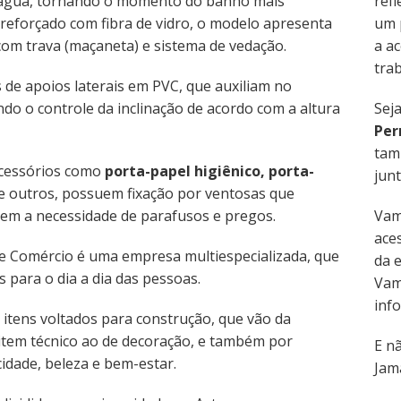
 água, tornando o momento do banho mais
refl
co reforçado com fibra de vidro, o modelo apresenta
um 
, com trava (maçaneta) e sistema de vedação.
a ac
trab
e apoios laterais em PVC, que auxiliam no
indo o controle da inclinação de acordo com a altura
Sej
Per
tam
 acessórios como
porta-papel higiênico, porta-
junt
re outros, possuem fixação por ventosas que
sem a necessidade de parafusos e pregos.
Vam
aces
 e Comércio é uma empresa multiespecializada, que
da 
s para o dia a dia das pessoas.
Vam
inf
 itens voltados para construção, que vão da
item técnico ao de decoração, e também por
E n
idade, beleza e bem-estar.
Jama