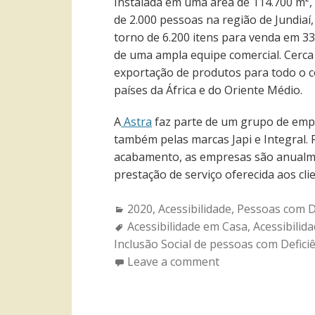
Instalada em uma área de 114.700 m², 
de 2.000 pessoas na região de Jundiaí, 
torno de 6.200 itens para venda em 33
de uma ampla equipe comercial. Cerc
exportação de produtos para todo o co
países da África e do Oriente Médio.
A
Astra
faz parte de um grupo de em
também pelas marcas Japi e Integral.
acabamento, as empresas são anualme
prestação de serviço oferecida aos cl
Categories:
2020
,
Acessibilidade
,
Pessoas com De
Tags:
Acessibilidade em Casa
,
Acessibilid
Inclusão Social de pessoas com Defici
Leave a comment