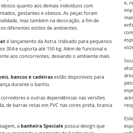
e, 
 a idosos quanto aos demais indivíduos com
imp
entados, gestantes e obesos. As peças foram
mai
alidade, mas também na decoração, a fim de
enf
s diferentes estilos de ambientes.
com
esp
eat
é lançamento da Astra. Indicado para pequenos
voz
Inox 304 e suporta até 150 kg. Além de funcional e
frente aos concorrentes, deixando o ambiente mais
Sou
atu
área
veis
,
bancos e cadeiras
estão disponíveis para
pes
rança durante o banho.
esp
 corredores e outras dependências nas versões
ace
da, de barras retas em PVC nas cores preta, branca
resp
Est
ssagem, a
banheira Speciale
possui design que
esp