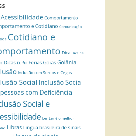
GS
Acessibilidade
Comportamento
portamento e Cotidiano
Comunicação
Cotidiano e
eios
omportamento
Dica
Dica de
Goiânia
Dicas
Férias
Goiás
Eu fui
ra
clusão
Inclusão com Surdos e Cegos
clusão Social
Inclusão Social
 pessoas com Deficiência
clusão Social e
essibilidade
Ler
Ler é o melhor
Libras
Lingua brasileira de sinais
dio