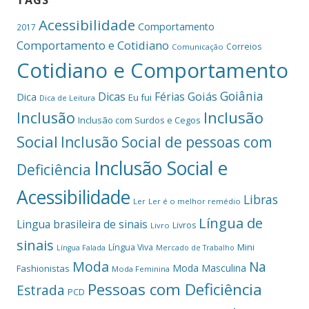
TAGS
Acessibilidade
Comportamento
2017
Comportamento e Cotidiano
Correios
Comunicação
Cotidiano e Comportamento
Goiânia
Dicas
Férias
Goiás
Dica
Eu fui
Dica de Leitura
Inclusão
Inclusão
Inclusão com Surdos e Cegos
Social
Inclusão Social de pessoas com
Inclusão Social e
Deficiência
Acessibilidade
Libras
Ler
Ler é o melhor remédio
Língua de
Lingua brasileira de sinais
Livros
Livro
sinais
Mini
Língua Viva
Língua Falada
Mercado de Trabalho
Moda
Na
Moda Masculina
Fashionistas
Moda Feminina
Pessoas com Deficiência
Estrada
PCD