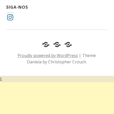
SIGA-NOS
Instagram
Cotidiano
Inclusão
Diário
e
Social
de
Proudly powered by WordPress
|
Theme:
Comportamento
e
um
Daniela by Christopher Crouch.
Acessibilidade
surdo
);