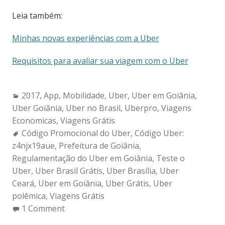
Leia também:
Minhas novas experiências com a Uber
Requisitos para avaliar sua viagem com o Uber
Categories:
2017
,
App
,
Mobilidade
,
Uber
,
Uber em Goiânia
,
Uber Goiânia
,
Uber no Brasil
,
Uberpro
,
Viagens
Economicas
,
Viagens Grátis
Tags:
Código Promocional do Uber
,
Código Uber:
z4njx19aue
,
Prefeitura de Goiânia
,
Regulamentação do Uber em Goiânia
,
Teste o
Uber
,
Uber Brasil Grátis
,
Uber Brasília
,
Uber
Ceará
,
Uber em Goiânia
,
Uber Grátis
,
Uber
polêmica
,
Viagens Grátis
1 Comment