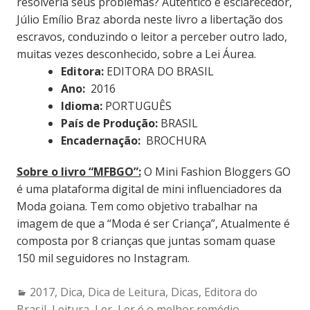
resolveria seus problemas? Autêntico e esclarecedor,
Júlio Emílio Braz aborda neste livro a libertação dos
escravos, conduzindo o leitor a perceber outro lado,
muitas vezes desconhecido, sobre a Lei Áurea.
Editora:
EDITORA DO BRASIL
Ano:
2016
Idioma:
PORTUGUÊS
País de Produção:
BRASIL
Encadernação:
BROCHURA
Sobre o livro “MFBGO”:
O Mini Fashion Bloggers GO
é uma plataforma digital de mini influenciadores da
Moda goiana. Tem como objetivo trabalhar na
imagem de que a “Moda é ser Criança”, Atualmente é
composta por 8 crianças que juntas somam quase
150 mil seguidores no Instagram.
Categories:
2017
,
Dica
,
Dica de Leitura
,
Dicas
,
Editora do
Brasil
,
Leitura
,
Ler
,
Ler é o melhor remédio
,