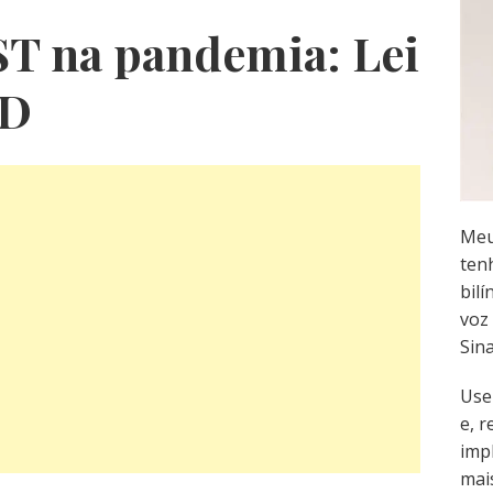
ST na pandemia: Lei
CD
Meu
ten
bilí
voz 
Sin
Use
e, 
imp
mai