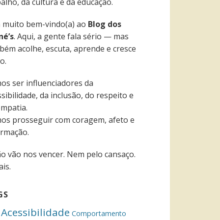
alho, da cultura e da educação.
a muito bem-vindo(a) ao
Blog dos
né’s
. Aqui, a gente fala sério — mas
bém acolhe, escuta, aprende e cresce
o.
os ser influenciadores da
sibilidade, da inclusão, do respeito e
empatia.
os prosseguir com coragem, afeto e
ormação.
ão vão nos vencer. Nem pelo cansaço.
is.
GS
Acessibilidade
Comportamento