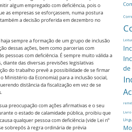
Com
mitir algum empregado com deficiência, pois o
 que as empresas se esforçassem, numa postura
Corr
s também a decisão proferida em dezembro no
C
haja sempre a formação de um grupo de inclusão
Leitu
In
zação dessas ações, bem como parcerias com
às pessoas com deficiência. É sempre muito válida a
In
, diante das diversas previsões legislativas
de
ação do trabalho prevê a possibilidade de se firmar
Ministério da Economia) para a inclusão social,
In
rendo distância da fiscalização em vez de se
Ac
s.
remé
 sua preocupação com ações afirmativas e o seu
urante o estado de calamidade pública, proibiu que
Livro
usa qualquer pessoa com deficiência (vide Lei nº
Língu
Mo
 se sobrepôs à regra ordinária de prévia