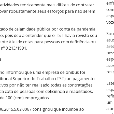
enf
ividades teoricamente mais difíceis de contratar
com
ovar robustamente seus esforços para não serem
esp
voz
tado de calamidade pública por conta da pandemia
Sou
o, pois deu a entender que o TST havia revisto seu
atu
nte à lei de cotas para pessoas com deficiência ou
área
i nº 8.213/1991.
pes
esp
ace
resp
 ano informou que uma empresa de ônibus foi
ibunal Superior do Trabalho (TST) ao pagamento
Est
ivos por não ter realizado todas as contratações
esp
a cota de pessoas com deficiência e reabilitados,
refl
r de 100 (cem) empregados.
um 
a ac
06.2015.5.02.0067 consignou que incumbe ao