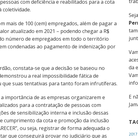
trab
essoas com deficiência e reabilitados para a cota
à coletividade.
Sej
Per
om mais de 100 (cem) empregados, além de pagar a
tam
 valor atualizado em 2021 – podendo chegar a R$
junt
 do número de empregados em todo o território
serem condenadas ao pagamento de indenização por
Vam
aces
da 
rdão, constata-se que a decisão se baseou no
Vam
monstrou a real impossibilidade fática de
inf
ue suas tentativas para tanto foram infrutíferas.
E n
ça a importância de as empresas organizarem e
Jama
alizados para a contratação de pessoas com
ções de sensibilização interna e inclusão dessas
de cumprimento da cota e promoção da inclusão
TA
PARECER”, ou seja, registrar de forma adequada o
2017
itar que conseguirá provar no judiciário que as