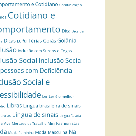
portamento e Cotidiano
Comunicação
Cotidiano e
eios
omportamento
Dica
Dica de
Goiânia
Dicas
Férias
Goiás
Eu fui
ra
clusão
Inclusão com Surdos e Cegos
clusão Social
Inclusão Social
 pessoas com Deficiência
clusão Social e
essibilidade
Ler
Ler é o melhor
Libras
Lingua brasileira de sinais
dio
Língua de sinais
Livros
Língua Falada
Mini Fashionistas
a Viva
Mercado de Trabalho
da
Na
Moda Masculina
Moda Feminina