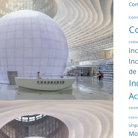
Com
Corr
C
Leitu
In
In
de
In
Ac
remé
Livro
Língu
Mo