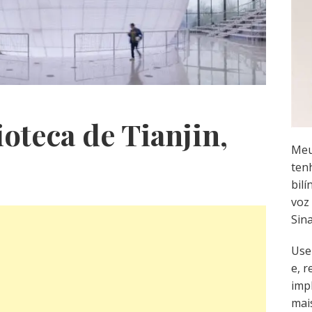
ioteca de Tianjin,
Meu
ten
bilí
voz 
Sin
Use
e, 
imp
mai