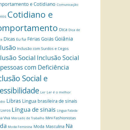
portamento e Cotidiano
Comunicação
Cotidiano e
eios
omportamento
Dica
Dica de
Goiânia
Dicas
Férias
Goiás
Eu fui
ra
clusão
Inclusão com Surdos e Cegos
clusão Social
Inclusão Social
 pessoas com Deficiência
clusão Social e
essibilidade
Ler
Ler é o melhor
Libras
Lingua brasileira de sinais
dio
Língua de sinais
Livros
Língua Falada
Mini Fashionistas
a Viva
Mercado de Trabalho
da
Na
Moda Masculina
Moda Feminina