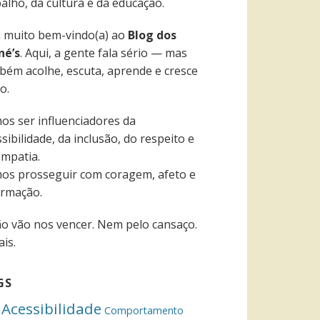
alho, da cultura e da educação.
a muito bem-vindo(a) ao
Blog dos
né’s
. Aqui, a gente fala sério — mas
bém acolhe, escuta, aprende e cresce
o.
os ser influenciadores da
sibilidade, da inclusão, do respeito e
empatia.
os prosseguir com coragem, afeto e
ormação.
ão vão nos vencer. Nem pelo cansaço.
is.
GS
Acessibilidade
Comportamento