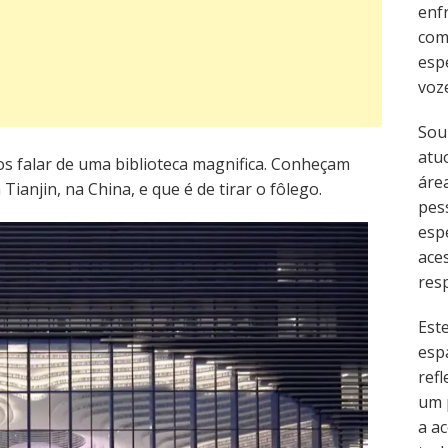
enf
com
esp
voz
Sou
atu
s falar de uma biblioteca magnifica. Conheçam
área
ianjin, na China, e que é de tirar o fôlego.
pes
esp
ace
resp
Est
esp
refl
um 
a ac