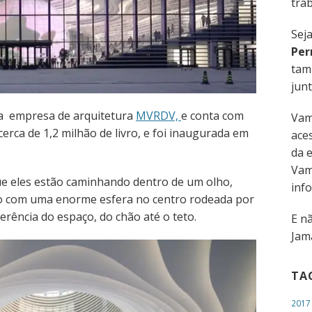
trab
Sej
Per
tam
junt
la
empresa de arquitetura
MVRDV,
e conta com
Vam
cerca de 1,2 milhão de livro,
e foi inaugurada em
aces
da 
Vam
que eles estão caminhando dentro de um olho,
inf
do com uma enorme esfera no centro rodeada por
erência do espaço, do chão até o teto.
E n
Jama
TA
2017