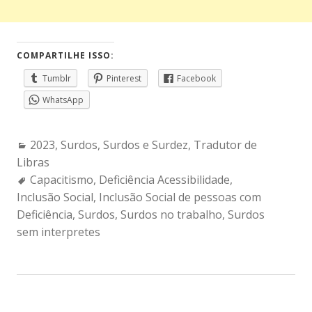
COMPARTILHE ISSO:
Tumblr
Pinterest
Facebook
WhatsApp
Categories:
2023
,
Surdos
,
Surdos e Surdez
,
Tradutor de
Libras
Tags:
Capacitismo
,
Deficiência Acessibilidade
,
Inclusão Social
,
Inclusão Social de pessoas com
Deficiência
,
Surdos
,
Surdos no trabalho
,
Surdos
sem interpretes