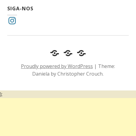
SIGA-NOS
Instagram
Cotidiano
Inclusão
Diário
e
Social
de
Proudly powered by WordPress
|
Theme:
Comportamento
e
um
Daniela by Christopher Crouch.
Acessibilidade
surdo
);