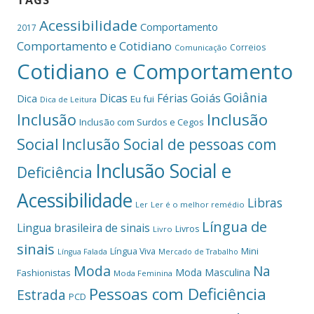
TAGS
Acessibilidade
Comportamento
2017
Comportamento e Cotidiano
Correios
Comunicação
Cotidiano e Comportamento
Goiânia
Dicas
Férias
Goiás
Dica
Eu fui
Dica de Leitura
Inclusão
Inclusão
Inclusão com Surdos e Cegos
Social
Inclusão Social de pessoas com
Inclusão Social e
Deficiência
Acessibilidade
Libras
Ler
Ler é o melhor remédio
Língua de
Lingua brasileira de sinais
Livros
Livro
sinais
Mini
Língua Viva
Língua Falada
Mercado de Trabalho
Moda
Na
Moda Masculina
Fashionistas
Moda Feminina
Pessoas com Deficiência
Estrada
PCD