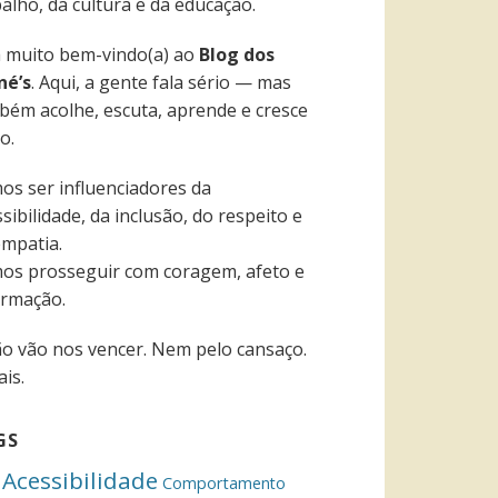
alho, da cultura e da educação.
a muito bem-vindo(a) ao
Blog dos
né’s
. Aqui, a gente fala sério — mas
bém acolhe, escuta, aprende e cresce
o.
os ser influenciadores da
sibilidade, da inclusão, do respeito e
empatia.
os prosseguir com coragem, afeto e
ormação.
ão vão nos vencer. Nem pelo cansaço.
is.
GS
Acessibilidade
Comportamento