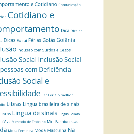
portamento e Cotidiano
Comunicação
Cotidiano e
eios
omportamento
Dica
Dica de
Goiânia
Dicas
Férias
Goiás
Eu fui
ra
clusão
Inclusão com Surdos e Cegos
clusão Social
Inclusão Social
 pessoas com Deficiência
clusão Social e
essibilidade
Ler
Ler é o melhor
Libras
Lingua brasileira de sinais
dio
Língua de sinais
Livros
Língua Falada
Mini Fashionistas
a Viva
Mercado de Trabalho
da
Na
Moda Masculina
Moda Feminina