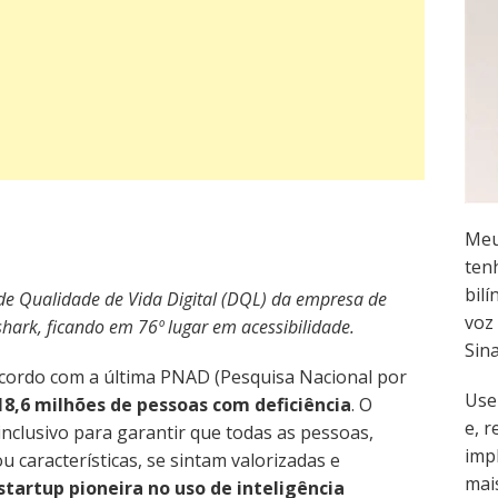
Meu
ten
bilí
 de Qualidade de Vida Digital (DQL) da empresa de
voz 
shark, ficando em 76º lugar em acessibilidade.
Sin
cordo com a última PNAD (Pesquisa Nacional por
Use
18,6 milhões de pessoas com deficiência
. O
e, 
nclusivo para garantir que todas as pessoas,
imp
características, se sintam valorizadas e
mai
 startup pioneira no uso de inteligência