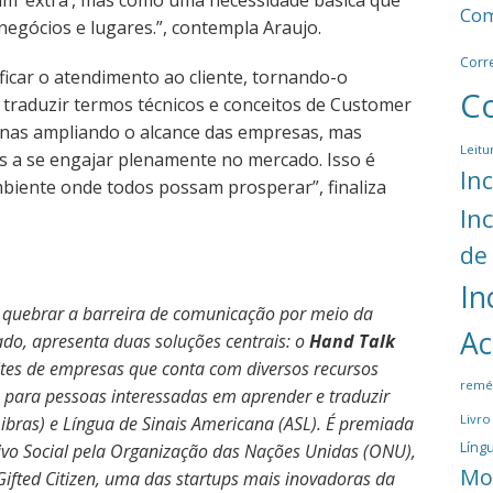
 um ‘extra’, mas como uma necessidade básica que
Com
egócios e lugares.”, contempla Araujo.
Corr
car o atendimento ao cliente, tornando-o
C
o traduzir termos técnicos e conceitos de Customer
enas ampliando o alcance das empresas, mas
Leitu
a se engajar plenamente no mercado. Isso é
In
mbiente onde todos possam prosperar”, finaliza
In
de
In
 quebrar a barreira de comunicação por meio da
Ac
do, apresenta duas soluções centrais: o
Hand Talk
sites de empresas que conta com diversos
recursos
remé
vo para pessoas interessadas em aprender e traduzir
Livro
Libras) e Língua de Sinais Americana (ASL). É premiada
Língu
ivo Social pela Organização das Nações Unidas (ONU),
Mo
fted Citizen, uma das startups mais inovadoras da