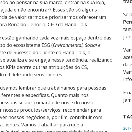
trab
usão ao pensar na sua marca, entrar na sua loja,
a ajuda e não encontrar? Esses são só alguns
Sej
ia de valorizarmos e priorizarmos oferecer um
Per
clara Ronaldo Tenório, CEO da Hand Talk.
tam
junt
e estão ganhando cada vez mais espaço dentro das
to do ecossistema ESG (
Environmental, Social e
Vam
nte de Sucesso do Cliente da Hand Talk, o
aces
se atualiza e se engaja nessa tendência, realizando
da 
os KPIs dentre outras atribuições do CS,
Vam
e fidelizando seus clientes.
inf
ecisamos lembrar que trabalhamos para pessoas,
E n
iferentes e específicas. Quanto mais nos
Jama
 pessoas se aproximarão de nós e do nosso
ir nossos produtos/serviços, recomendar para
TA
er nossos negócios e, por fim, contribuir com
 clientes. Vamos trabalhar para que a
2017