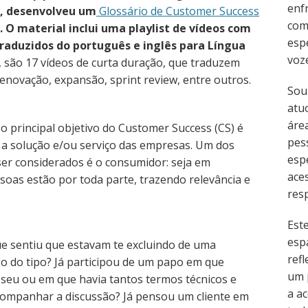
enf
al, desenvolveu um
Glossário de Customer Success
com
. O material inclui uma playlist de vídeos com
esp
traduzidos do português e inglês para Língua
voz
, são 17 vídeos de curta duração, que traduzem
novação, expansão, sprint review, entre outros.
Sou
atu
área
 principal objetivo do Customer Success (CS) é
pes
m a solução e/ou serviço das empresas. Um dos
esp
er considerados é o consumidor: seja em
ace
oas estão por toda parte, trazendo relevância e
resp
Est
esp
e sentiu que estavam te excluindo de uma
refl
o do tipo? Já participou de um papo em que
um 
 seu ou em que havia tantos termos técnicos e
a ac
companhar a discussão? Já pensou um cliente em