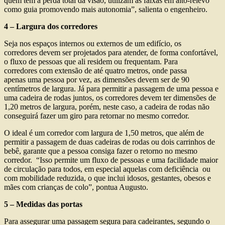
quem tem a perda total da visão, utilizam as faixas em alto-relevo
como guia promovendo mais autonomia”, salienta o engenheiro.
4 – Largura dos corredores
Seja nos espaços internos ou externos de um edifício, os
corredores devem ser projetados para atender, de forma confortável,
o fluxo de pessoas que ali residem ou frequentam. Para
corredores com extensão de até quatro metros, onde passa
apenas uma pessoa por vez, as dimensões devem ser de 90
centímetros de largura. Já para permitir a passagem de uma pessoa e
uma cadeira de rodas juntos, os corredores devem ter dimensões de
1,20 metros de largura, porém, neste caso, a cadeira de rodas não
conseguirá fazer um giro para retornar no mesmo corredor.
O ideal é um corredor com largura de 1,50 metros, que além de
permitir a passagem de duas cadeiras de rodas ou dois carrinhos de
bebê, garante que a pessoa consiga fazer o retorno no mesmo
corredor. “Isso permite um fluxo de pessoas e uma facilidade maior
de circulação para todos, em especial aquelas com deficiência ou
com mobilidade reduzida, o que inclui idosos, gestantes, obesos e
mães com crianças de colo”, pontua Augusto.
5 – Medidas das portas
Para assegurar uma passagem segura para cadeirantes, segundo o