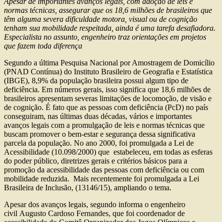
Apesar de importantes avanços legais, com adoção de leis e
normas técnicas, assegurar que os 18,6 milhões de brasileiros que
têm alguma severa dificuldade motora, visual ou de cognição
tenham sua mobilidade respeitada, ainda é uma tarefa desafiadora.
Especialista no assunto, engenheiro traz orientações em projetos
que fazem toda diferença
Segundo a última Pesquisa Nacional por Amostragem de Domicílio
(PNAD Contínua) do Instituto Brasileiro de Geografia e Estatística
(IBGE), 8,9% da população brasileira possui algum tipo de
deficiência. Em números gerais, isso significa que 18,6 milhões de
brasileiros apresentam severas limitações de locomoção, de visão e
de cognição. É fato que as pessoas com deficiência (PcD) no país
conseguiram, nas últimas duas décadas, vários e importantes
avanços legais com a promulgação de leis e normas técnicas que
buscam promover o bem-estar e segurança dessa significativa
parcela da população. No ano 2000, foi promulgada a Lei de
Acessibilidade (10.098/2000) que estabeleceu, em todas as esferas
do poder público, diretrizes gerais e critérios básicos para a
promoção da acessibilidade das pessoas com deficiência ou com
mobilidade reduzida. Mais recentemente foi promulgada a Lei
Brasileira de Inclusão, (13146/15), ampliando o tema.
Apesar dos avanços legais, segundo informa o engenheiro
civil Augusto Cardoso Fernandes, que foi coordenador de