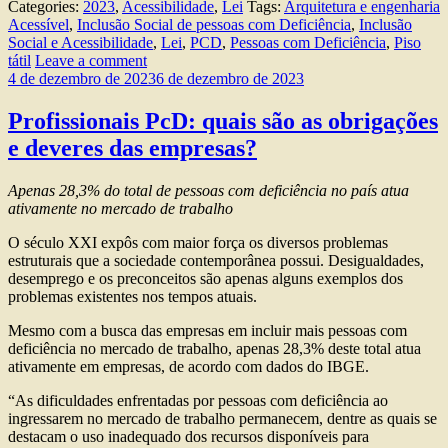
Categories:
2023
,
Acessibilidade
,
Lei
Tags:
Arquitetura e engenharia
Acessível
,
Inclusão Social de pessoas com Deficiência
,
Inclusão
Social e Acessibilidade
,
Lei
,
PCD
,
Pessoas com Deficiência
,
Piso
tátil
Leave a comment
4 de dezembro de 2023
6 de dezembro de 2023
Profissionais PcD: quais são as obrigações
e deveres das empresas?
Apenas 28,3% do total de pessoas com deficiência no país atua
ativamente no mercado de trabalho
O século XXI expôs com maior força os diversos problemas
estruturais que a sociedade contemporânea possui. Desigualdades,
desemprego e os preconceitos são apenas alguns exemplos dos
problemas existentes nos tempos atuais.
Mesmo com a busca das empresas em incluir mais pessoas com
deficiência no mercado de trabalho, apenas 28,3% deste total atua
ativamente em empresas, de acordo com dados do IBGE.
“As dificuldades enfrentadas por pessoas com deficiência ao
ingressarem no mercado de trabalho permanecem, dentre as quais se
destacam o uso inadequado dos recursos disponíveis para