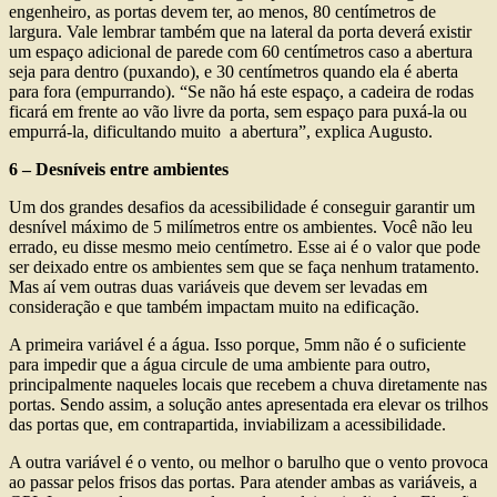
engenheiro, as portas devem ter, ao menos, 80 centímetros de
largura. Vale lembrar também que na lateral da porta deverá existir
um espaço adicional de parede com 60 centímetros caso a abertura
seja para dentro (puxando), e 30 centímetros quando ela é aberta
para fora (empurrando). “Se não há este espaço, a cadeira de rodas
ficará em frente ao vão livre da porta, sem espaço para puxá-la ou
empurrá-la, dificultando muito a abertura”, explica Augusto.
6 – Desníveis entre ambientes
Um dos grandes desafios da acessibilidade é conseguir garantir um
desnível máximo de 5 milímetros entre os ambientes. Você não leu
errado, eu disse mesmo meio centímetro. Esse ai é o valor que pode
ser deixado entre os ambientes sem que se faça nenhum tratamento.
Mas aí vem outras duas variáveis que devem ser levadas em
consideração e que também impactam muito na edificação.
A primeira variável é a água. Isso porque, 5mm não é o suficiente
para impedir que a água circule de uma ambiente para outro,
principalmente naqueles locais que recebem a chuva diretamente nas
portas. Sendo assim, a solução antes apresentada era elevar os trilhos
das portas que, em contrapartida, inviabilizam a acessibilidade.
A outra variável é o vento, ou melhor o barulho que o vento provoca
ao passar pelos frisos das portas. Para atender ambas as variáveis, a