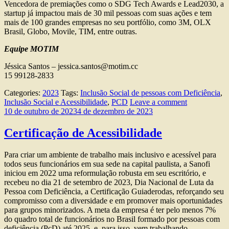
Vencedora de premiações como o SDG Tech Awards e Lead2030, a
startup já impactou mais de 30 mil pessoas com suas ações e tem
mais de 100 grandes empresas no seu portfólio, como 3M, OLX
Brasil, Globo, Movile, TIM, entre outras.
Equipe MOTIM
Jéssica Santos – jessica.santos@motim.cc
15 99128-2833
Categories:
2023
Tags:
Inclusão Social de pessoas com Deficiência
,
Inclusão Social e Acessibilidade
,
PCD
Leave a comment
10 de outubro de 2023
4 de dezembro de 2023
Certificação de Acessibilidade
Para criar um ambiente de trabalho mais inclusivo e acessível para
todos seus funcionários em sua sede na capital paulista, a Sanofi
iniciou em 2022 uma reformulação robusta em seu escritório, e
recebeu no dia 21 de setembro de 2023, Dia Nacional de Luta da
Pessoa com Deficiência, a Certificação Guiaderodas, reforçando seu
compromisso com a diversidade e em promover mais oportunidades
para grupos minorizados. A meta da empresa é ter pelo menos 7%
do quadro total de funcionários no Brasil formado por pessoas com
deficiência (PcD) até 2025, e, para isso, vem trabalhando