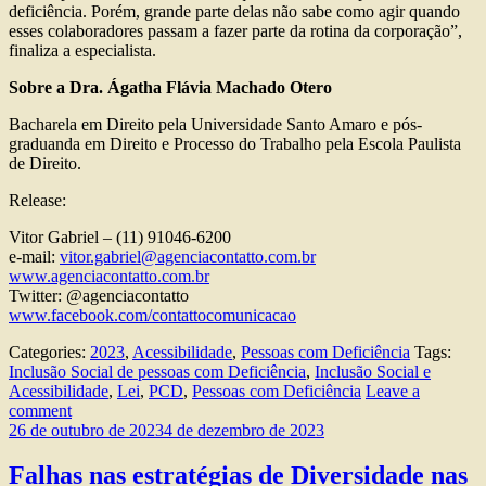
deficiência. Porém, grande parte delas não sabe como agir quando
esses colaboradores passam a fazer parte da rotina da corporação”,
finaliza a especialista.
Sobre a Dra. Ágatha Flávia Machado Otero
Bacharela em Direito pela Universidade Santo Amaro e pós-
graduanda em Direito e Processo do Trabalho pela Escola Paulista
de Direito.
Release:
Vitor Gabriel – (11) 91046-6200
e-mail:
vitor.gabriel@agenciacontatto.com.br
www.agenciacontatto.com.br
Twitter: @agenciacontatto
www.facebook.com/contattocomunicacao
Categories:
2023
,
Acessibilidade
,
Pessoas com Deficiência
Tags:
Inclusão Social de pessoas com Deficiência
,
Inclusão Social e
Acessibilidade
,
Lei
,
PCD
,
Pessoas com Deficiência
Leave a
comment
26 de outubro de 2023
4 de dezembro de 2023
Falhas nas estratégias de Diversidade nas