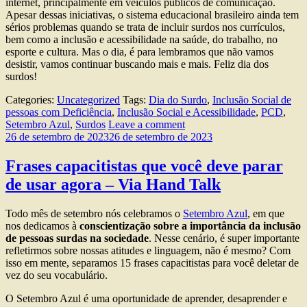
internet, principalmente em veículos públicos de comunicação.
Apesar dessas iniciativas, o sistema educacional brasileiro ainda tem
sérios problemas quando se trata de incluir surdos nos currículos,
bem como a inclusão e acessibilidade na saúde, do trabalho, no
esporte e cultura. Mas o dia, é para lembramos que não vamos
desistir, vamos continuar buscando mais e mais. Feliz dia dos
surdos!
Categories:
Uncategorized
Tags:
Dia do Surdo
,
Inclusão Social de
pessoas com Deficiência
,
Inclusão Social e Acessibilidade
,
PCD
,
Setembro Azul
,
Surdos
Leave a comment
26 de setembro de 2023
26 de setembro de 2023
Frases capacitistas que você deve parar
de usar agora – Via Hand Talk
Todo mês de setembro nós celebramos o
Setembro Azul
, em que
nos dedicamos à
conscientização sobre a importância da inclusão
de pessoas surdas na sociedade
. Nesse cenário, é super importante
refletirmos sobre nossas atitudes e linguagem, não é mesmo? Com
isso em mente, separamos 15 frases capacitistas para você deletar de
vez do seu vocabulário.
O Setembro Azul é uma oportunidade de aprender, desaprender e