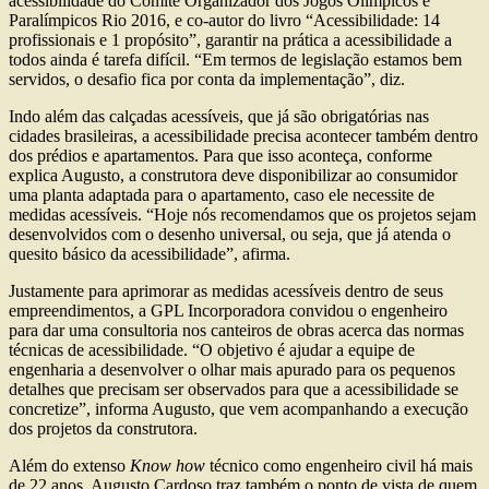
acessibilidade do Comitê Organizador dos Jogos Olímpicos e
Paralímpicos Rio 2016, e co-autor do livro “Acessibilidade: 14
profissionais e 1 propósito”, garantir na prática a acessibilidade a
todos ainda é tarefa difícil. “Em termos de legislação estamos bem
servidos, o desafio fica por conta da implementação”, diz.
Indo além das calçadas acessíveis, que já são obrigatórias nas
cidades brasileiras, a acessibilidade precisa acontecer também dentro
dos prédios e apartamentos. Para que isso aconteça, conforme
explica Augusto, a construtora deve disponibilizar ao consumidor
uma planta adaptada para o apartamento, caso ele necessite de
medidas acessíveis. “Hoje nós recomendamos que os projetos sejam
desenvolvidos com o desenho universal, ou seja, que já atenda o
quesito básico da acessibilidade”, afirma.
Justamente para aprimorar as medidas acessíveis dentro de seus
empreendimentos, a GPL Incorporadora convidou o engenheiro
para dar uma consultoria nos canteiros de obras acerca das normas
técnicas de acessibilidade. “O objetivo é ajudar a equipe de
engenharia a desenvolver o olhar mais apurado para os pequenos
detalhes que precisam ser observados para que a acessibilidade se
concretize”, informa Augusto, que vem acompanhando a execução
dos projetos da construtora.
Além do extenso
Know how
técnico como engenheiro civil há mais
de 22 anos, Augusto Cardoso traz também o ponto de vista de quem