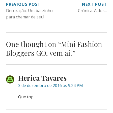
NAVEGAÇÃO
PREVIOUS POST
NEXT POST
Decoração: Um barzinho
Crônica: A dor…
DE
para chamar de seu!
POST
One thought on “
Mini Fashion
Bloggers GO, vem aí!
”
Herica Tavares
3 de dezembro de 2016 às 9:24 PM
Que top