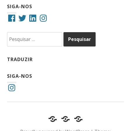
SIGA-NOS
Facebook
Twitter
LinkedIn
Instagram
Pesquisar
por:
TRADUZIR
SIGA-NOS
Instagram
Cotidiano
Inclusão
Diário
e
Social
de